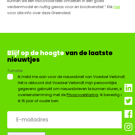
kunnen we een risicovolle teelt omzetten in een goed
verdienmodel en nuttig gewas voor en biodiversiteit.” Klik
hier
voor alle info over deze Greendeal.
Blijf op de hoogte
van de laatste
nieuwtjes
Turnstile
*
Ik meld me aan voor de nieuwsbrief van Voedsel Verbindt.
Het is akkoord dat Voedsel Verbindt mijn persoonlijke
gegevens gebruikt om nieuwsbrieven te kunnen sturen, in
overeenstemming met de
Privacyverklaring
. Ik bevestig dat
ik 16 jaar of ouder ben.
E-
mailadres
*