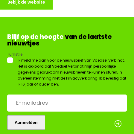
Bekijk de website
Blijf op de hoogte
van de laatste
nieuwtjes
Turnstile
*
Ik meld me aan voor de nieuwsbrief van Voedsel Verbindt.
Het is akkoord dat Voedsel Verbindt mijn persoonlijke
gegevens gebruikt om nieuwsbrieven te kunnen sturen, in
overeenstemming met de
Privacyverklaring
. Ik bevestig dat
ik 16 jaar of ouder ben.
E-
mailadres
*
Aanmelden