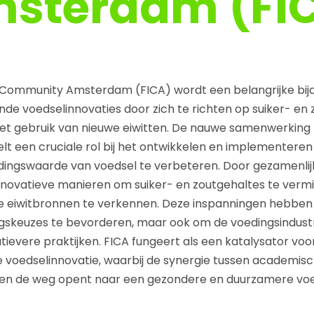
sterdam (FI
n Community Amsterdam (FICA) wordt een belangrijke bij
de voedselinnovaties door zich te richten op suiker- en 
et gebruik van nieuwe eiwitten. De nauwe samenwerking 
elt een cruciale rol bij het ontwikkelen en implementer
ngswaarde van voedsel te verbeteren. Door gezamenlij
nnovatieve manieren om suiker- en zoutgehaltes te vermi
 eiwitbronnen te verkennen. Deze inspanningen hebben n
skeuzes te bevorderen, maar ook om de voedingsindustri
ievere praktijken. FICA fungeert als een katalysator voor
 voedselinnovatie, waarbij de synergie tussen academis
ngen de weg opent naar een gezondere en duurzamere vo