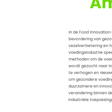
Am
In de Food Innovatio
bevordering van gezon
vezelverbetering en h
voedingsindustrie spe
methoden om de voedi
wordt gezocht naar i
te verhogen en nieuwe
om gezondere voeding
duurzamere en innovat
verandering binnen de
industriële toepassi