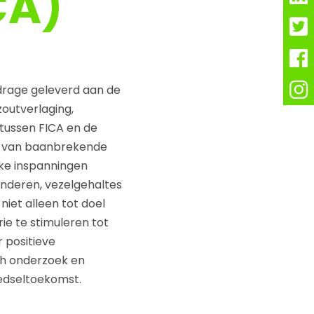
CA)
drage geleverd aan de
zoutverlaging,
tussen FICA en de
en van baanbrekende
ke inspanningen
nderen, vezelgehaltes
iet alleen tot doel
e te stimuleren tot
 positieve
ch onderzoek en
edseltoekomst.