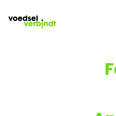
Bijdragen aan circulaire
FoodCLIC
F
voedsel­economie
Meer voedsel uit eigen regio