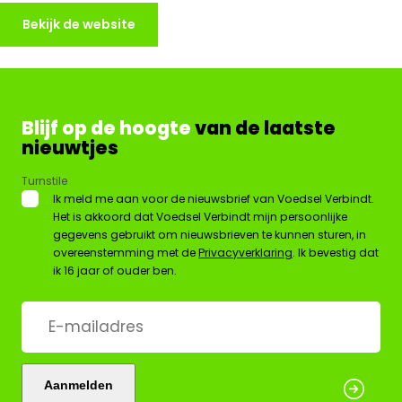
Bekijk de website
Blijf op de hoogte
van de laatste
nieuwtjes
Turnstile
*
Ik meld me aan voor de nieuwsbrief van Voedsel Verbindt.
Het is akkoord dat Voedsel Verbindt mijn persoonlijke
gegevens gebruikt om nieuwsbrieven te kunnen sturen, in
overeenstemming met de
Privacyverklaring
. Ik bevestig dat
ik 16 jaar of ouder ben.
E-
mailadres
*
Aanmelden