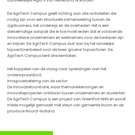
aantrekkelijke regio’s van Nederland te worden.
De AgriTech Campus geeft richting aan alle activiteiten die
nodig zijn voor een structurele samenwerking tussen de
agribusiness, het onderwijs en de overheden. Het is een
stelselmatige aanpak die er toe moet leiden dat er voldoende
innovatieve ondernemers en werknemers voor de bedrijven zijn
en blijven. De AgriTech Campus sluit aan bij het landelijke
topsectorenbeleid voor de twee ‘groene’ topsectoren. De
AgriTech Campus kent drie kerntaken:
Het koppelen van de vraag naar opleidingen aan het
onderwijsaanbod.
Imagoverbetering van de sector.
De innovatietoonbank, waar themaverkenningen en
innovatieprojecten ontstaan tussen ondernemers en studenten.
De AgriTech Campus is een project van GreenPort NHN en wordt
mede mogelijk gemaakt met steun van gemeente Hoorn en de
provincie Noord-Holland.