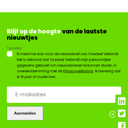
Blijf op de hoogte
van de laatste
nieuwtjes
Turnstile
*
Ik meld me aan voor de nieuwsbrief van Voedsel Verbindt.
Het is akkoord dat Voedsel Verbindt mijn persoonlijke
gegevens gebruikt om nieuwsbrieven te kunnen sturen, in
overeenstemming met de
Privacyverklaring
. Ik bevestig dat
ik 16 jaar of ouder ben.
E-
mailadres
*
Aanmelden