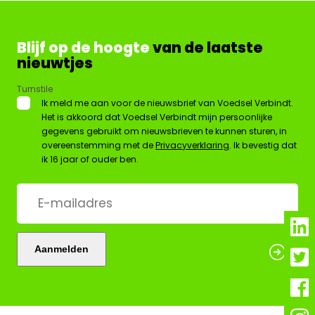
Blijf op de hoogte
van de laatste
nieuwtjes
Turnstile
*
Ik meld me aan voor de nieuwsbrief van Voedsel Verbindt.
Het is akkoord dat Voedsel Verbindt mijn persoonlijke
gegevens gebruikt om nieuwsbrieven te kunnen sturen, in
overeenstemming met de
Privacyverklaring
. Ik bevestig dat
ik 16 jaar of ouder ben.
E-
mailadres
*
Aanmelden