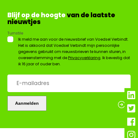
Blijf op de hoogte
van de laatste
nieuwtjes
Turnstile
*
Ik meld me aan voor de nieuwsbrief van Voedsel Verbindt.
Het is akkoord dat Voedsel Verbindt mijn persoonlijke
gegevens gebruikt om nieuwsbrieven te kunnen sturen, in
overeenstemming met de
Privacyverklaring
. Ik bevestig dat
ik 16 jaar of ouder ben.
E-
mailadres
*
Aanmelden